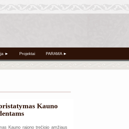
ija ►
Projektai
PARAMA ►
pristatymas Kauno
dentams
mas Kauno rajono trečiojo amžiaus