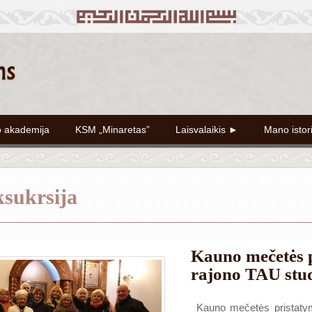
o akademija
KSM „Minaretas”
Laisvalaikis ►
Mano istor
ksukrsija
Kauno mečetės 
rajono TAU stu
Kauno mečetės pristaty