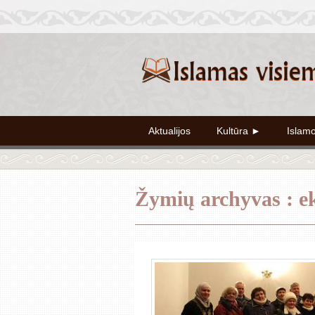
Aktualijos
Kultūra ►
Islam
Žymių archyvas : e