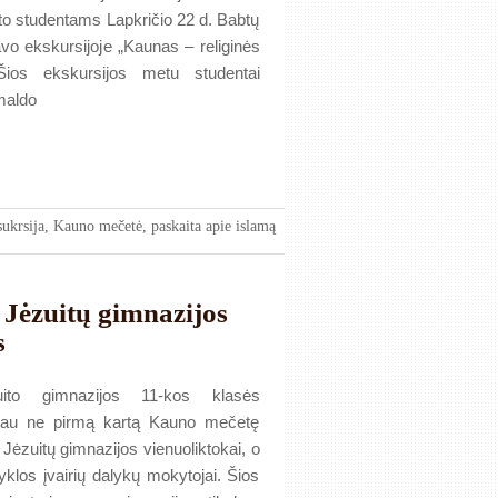
eto studentams Lapkričio 22 d. Babtų
avo ekskursijoje „Kaunas – religinės
 Šios ekskursijos metu studentai
 maldo
sukrsija
,
Kauno mečetė
,
paskaita apie islamą
Jėzuitų gimnazijos
s
ito gimnazijos 11-kos klasės
jau ne pirmą kartą Kauno mečetę
Jėzuitų gimnazijos vienuoliktokai, o
yklos įvairių dalykų mokytojai. Šios