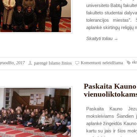
universiteto Babtų fakult
fakulteto studentai dalyv
tolerancijos miestas”.
aplankė skirtingų religijų
Skaityti toliau →
ek
gruodžio, 2017
Komentuoti neleidžiama
parengė
Islamo žinios
Paskaita Kauno 
vienuoliktokam
Paskaita Kauno Jėzu
moksleiviams Šiandien 
aplankė žingeidūs Kauno 
kartu su jais ir šios mok