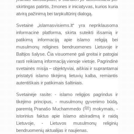
skirtingas patirtis, žmones ir iniciatyvas, kurios kuria
atvirą pažinimą bei tarpkultūrinį dialogą.
Svetainė „islamasvisiems.lt“ yra nepriklausoma
informacinė platforma, skirta suteikti išsamią ir
patikimą informaciją apie islamo religiją bei
musulmonų religines bendruomenes Lietuvoje ir
Baltijos šalyse. Čia visuomenė gali greitai ir patogiai
rasti reikiamą informaciją vienoje vietoje. Pagrindinė
svetainės misija – objektyviai, aiškiai ir suprantamai
pristatyti islamo tikėjimą lietuvių kalba, remiantis
autentiškais ir patikimais šaltiniais.
Svetainėje rasite: - islamo religijos pagrindus ir
tikėjimo principus, - musulmonų gyvenimo būdą,
paremtą Pranašo Muchammedo (ﷺ) mokymais, -
istorinius faktus apie islamo atsiradimą ir raidą
Lietuvoje, - Lietuvos musulmonų religinių
bendruomenių aktualijas ir naujienas.