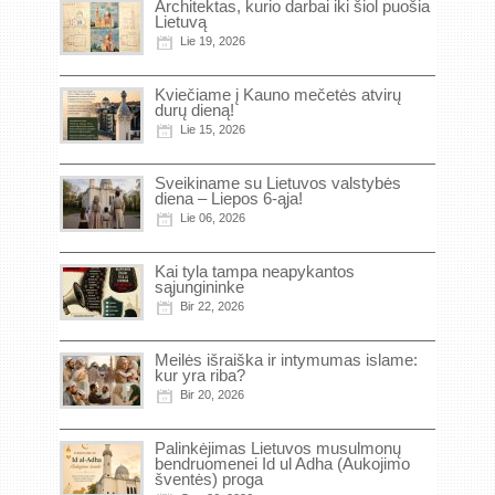
Architektas, kurio darbai iki šiol puošia
Lietuvą
Lie 19, 2026
Kviečiame į Kauno mečetės atvirų
durų dieną!
Lie 15, 2026
Sveikiname su Lietuvos valstybės
diena – Liepos 6-ąja!
Lie 06, 2026
Kai tyla tampa neapykantos
sąjungininke
Bir 22, 2026
Meilės išraiška ir intymumas islame:
kur yra riba?
Bir 20, 2026
Palinkėjimas Lietuvos musulmonų
bendruomenei Id ul Adha (Aukojimo
šventės) proga