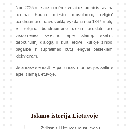
Nuo 2025 m. sausio mėn. svetainės administravimą
perima Kauno miesto musulmonų religinė
bendruomenė, savo veiklą vykdanti nuo 1847 metų.
Ši religinė bendruomenė siekia prisidėti prie
visuomenės švietimo apie islamą, skatinti
tarpkultūrinį dialogą ir kurti erdvę, kurioje žinios,
pagarba ir supratimas būtų lengvai pasiekiami
kiekvienam.
„Islamasvisiems.lt“ – patikimas informacijos šaltinis
apie islamą Lietuvoje.
Islamo istorija Lietuvoje
Žvilgsnis į Lietuvos musulmonų