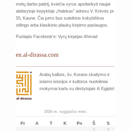
metų darbo patirtį, kviečia vyrus apsilankyti naujai
atidarytoje kirpykloje „Halekas” adresu V. Krėvės pr.
55, Kaune. Čia jums bus suteiktos kokybiškos
stilingo arba klasikinio plaukų kirpimo paslaugos.
Puslapis Facebook’e: Vyrų kirpėjas Ahmad
en.al-dirassa.com
Arabų kalbos, šv. Korano skaitymo ir
islamo istorijos ir kultūros nuotoliniai
mokymai kartu su dėstytojais iš Egipto!
2026 m. rugpjūčio mėn.
Pr
A
T
K
Pn
Š
S
1
2