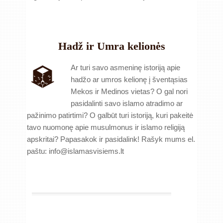
Hadž ir Umra kelionės
Ar turi savo asmeninę istoriją apie
hadžo ar umros kelionę į šventąsias
Mekos ir Medinos vietas? O gal nori
pasidalinti savo islamo atradimo ar
pažinimo patirtimi? O galbūt turi istoriją, kuri pakeitė
tavo nuomonę apie musulmonus ir islamo religiją
apskritai? Papasakok ir pasidalink! Rašyk mums el.
paštu: info@islamasvisiems.lt