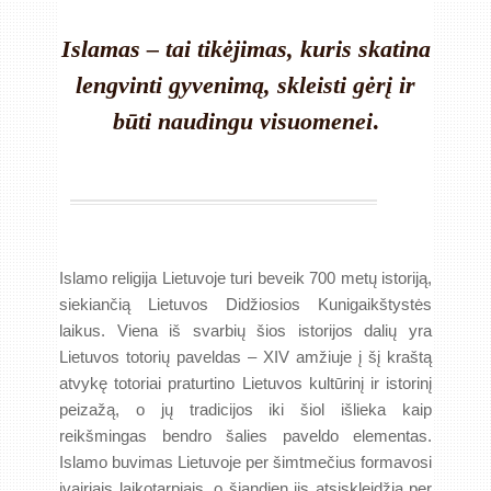
Islamas – tai tikėjimas, kuris skatina
lengvinti gyvenimą, skleisti gėrį ir
būti naudingu visuomenei
.
Islamo religija Lietuvoje turi beveik 700 metų istoriją,
siekiančią Lietuvos Didžiosios Kunigaikštystės
laikus. Viena iš svarbių šios istorijos dalių yra
Lietuvos totorių paveldas – XIV amžiuje į šį kraštą
atvykę totoriai praturtino Lietuvos kultūrinį ir istorinį
peizažą, o jų tradicijos iki šiol išlieka kaip
reikšmingas bendro šalies paveldo elementas.
Islamo buvimas Lietuvoje per šimtmečius formavosi
įvairiais laikotarpiais, o šiandien jis atsiskleidžia per