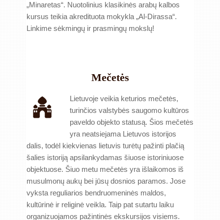
„Minaretas“. Nuotolinius klasikinės arabų kalbos
kursus teikia akredituota mokykla „Al-Dirassa“.
Linkime sėkmingų ir prasmingų mokslų!
Mečetės
Lietuvoje veikia keturios mečetės,
turinčios valstybės saugomo kultūros
paveldo objekto statusą. Šios mečetės
yra neatsiejama Lietuvos istorijos
dalis, todėl kiekvienas lietuvis turėtų pažinti plačią
šalies istoriją apsilankydamas šiuose istoriniuose
objektuose. Šiuo metu mečetės yra išlaikomos iš
musulmonų aukų bei jūsų dosnios paramos. Jose
vyksta reguliarios bendruomeninės maldos,
kultūrinė ir religinė veikla. Taip pat sutartu laiku
organizuojamos pažintinės ekskursijos visiems.