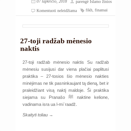
07 lapkričio, 2018
parengė
Islamo žinios
fikh
,
finansai
Komentuoti neleidžiama
27-toji radžab mėnesio
naktis
27-toji radžab mėnesio naktis Su radžab
mėnesiu susijusi dar viena plačiai paplitusi
praktika – 27-tosios šio mėnesio nakties
minėjimas ne tik pasninkaujant tą dieną, bet ir
praleidžiant visą naktį maldoje. Ši praktika
siejama su Pranašo ﷺ naktine kelione,
vadinama isra ua l-mi`raadž.
Skaityti toliau →