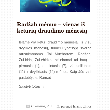
Radžab mėnuo – vienas iš
keturių draudimo mėnesių
Islame yra keturi draudimo mėnesiai, iš visų
dvylikos mėnesių, turinčių ypatingą svarbą
musulmonams. Tai Mucharram, Radžab,
Zul-kida, Zul-chidža, atitinkamai tai būtų –
pirmasis (1), septintasis (7), vienuoliktasis
(11) ir dvyliktasis (12) mėnuo. Kaip Jūs visi
pastebėjote, Ramad
Skaityti toliau →
11 vasario, 2021
parengė
Islamo žinios