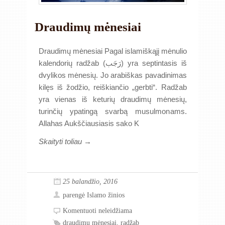
Draudimų mėnesiai
Draudimų mėnesiai Pagal islamiškąjį mėnulio
kalendorių radžab (رَجَب) yra septintasis iš
dvylikos mėnesių. Jo arabiškas pavadinimas
kilęs iš žodžio, reiškiančio „gerbti“. Radžab
yra vienas iš keturių draudimų mėnesių,
turinčių ypatingą svarbą musulmonams.
Allahas Aukščiausiasis sako K
Skaityti toliau →
25 balandžio, 2016
parengė
Islamo žinios
Komentuoti neleidžiama
draudimų mėnesiai
,
radžab