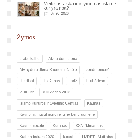
Meilės išraiška ir intymumas islame:
kur yra riba?
Bir 20, 2026
Žymos
arabų kalba
Atvirų durų diena
Atvirų durų diena Kauno mečetėje
bendruomenė
chadisai
chidžabas
hadž
Id-ul-Adcha
Id-ul-Fitr
Id ul Adcha 2018
Islamo Kultūros ir Švietimo Centras
Kaunas
Kauno m. musulmonų religinė bendruomenė
Kauno mečetė
Koranas
KSM "Minaretas
Kurban bairam 2020
kursai
LMRBT - Muftiatas