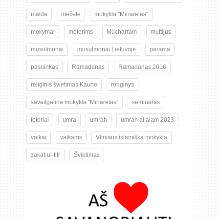
malda
mečetė
mokykla "Minaretas"
mokymai
moterims
Mucharram
muftijus
musulmonai
musulmonai Lietuvoje
parama
pasninkas
Ramadanas
Ramadanas 2016
religinis švietimas Kaune
renginys
savaitgalinė mokykla "Minaretas"
seminaras
totoriai
umra
umrah
umrah al alam 2023
vaikai
vaikams
Vilniaus islamiška mokykla
zakat-ul-fitr
Švietimas