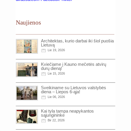
Naujienos
Architektas, kurio darbai iki šiol puošia
Lietuvą
Lie 19, 2026
Kviečiame į Kauno mečetės atvirų
durų dieną!
Lie 15, 2026
Sveikiname su Lietuvos valstybės
diena – Liepos 6-ąja!
Lie 06, 2026
Kai tyla tampa neapykantos
sąjungininke
Bir 22, 2026