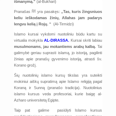
išmanymą.“
(al-Bukhari)
Pranašas ﷺ yra pasakęs:
„Tas, kuris žingsniuos
keliu ieškodamas žinių, Allahas jam padarys
lengvu kelią į Rojų. “
(Al-Tirmidzi)
Islamo kursai vykdomi nuotoliniu būdu kartu su
virtualia mokykla
AL-DIRASSA.
Kursai skriti labiau
musulmonams, jau mokantiems arabų kalbą.
Tai
galimybė geriau suprasti islamą, jo istoriją, pagilinti
žinias apie pranašų gyvenimo istoriją, atrasti šv.
Korano grožį.
Šių nuotolinių islamo kursų tikslas yra suteikti
mokiniui aiškų supratimą apie Islamo religiją pagal
Koraną ir Sunną (pranašo tradicija). Nuotolinius
islamo kursus veda profesoriai, kurie baigę al-
Azharo universitetą Egipte.
Taip pat galime pasiūlyti Islamo kursus