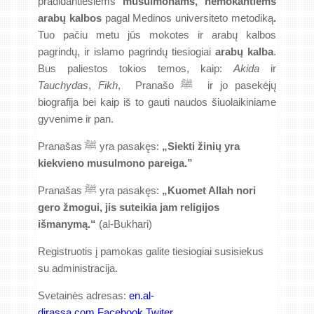
pradidantiesiems
musulmonams, nemokantiems
arabų kalbos
pagal Medinos universiteto metodiką
.
Tuo pačiu metu jūs mokotes ir arabų kalbos
pagrindų, ir islamo pagrindų tiesiogiai
arabų kalba
.
Bus paliestos tokios temos, kaip:
Akida
ir
Tauchydas
,
Fikh
, Pranašo ﷺ ir jo pasekėjų
biografija bei kaip iš to gauti naudos šiuolaikiniame
gyvenime ir pan.
Pranašas ﷺ yra pasakęs:
„Siekti žinių yra
kiekvieno musulmono pareiga.”
Pranašas ﷺ yra pasakęs:
„Kuomet Allah nori
gero žmogui, jis suteikia jam religijos
išmanymą.“
(al-Bukhari)
Registruotis į pamokas galite tiesiogiai susisiekus
su administracija.
Svetainės adresas:
en.al-
dirassa.com
Facebook
Twiter