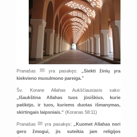
Pranašas ﷺ yra pasakęs:
„Siekti žinių yra
kiekvieno musulmono pareiga.”
Šv. Korane Allahas Aukščiausiasis sako:
„Išaukština Allahas tuos jūsiškius, kurie
patikėjo, ir tuos, kuriems duotas išmanymas,
skirtingais laipsniais.“
(Koranas 58:11)
Pranašas ﷺ yra pasakęs:
„Kuomet Allahas nori
gero žmogui, jis suteikia jam religijos