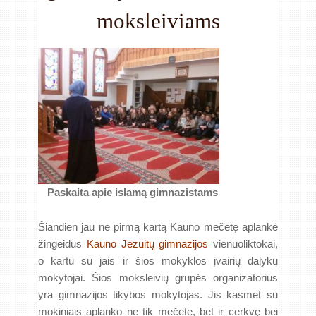
moksleiviams
Paskaita apie islamą gimnazistams
Šiandien jau ne pirmą kartą Kauno mečetę aplankė
žingeidūs
Kauno Jėzuitų gimnazijos
vienuoliktokai,
o kartu su jais ir šios mokyklos įvairių dalykų
mokytojai. Šios moksleivių grupės organizatorius
yra gimnazijos tikybos mokytojas. Jis kasmet su
mokiniais aplanko ne tik mečetę, bet ir cerkvę bei