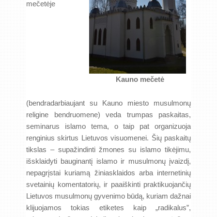
mečetėje
Kauno mečetė
(bendradarbiaujant su Kauno miesto musulmonų
religine bendruomene) veda trumpas paskaitas,
seminarus islamo tema, o taip pat organizuoja
renginius skirtus Lietuvos visuomenei. Šių paskaitų
tikslas – supažindinti žmones su islamo tikėjimu,
išsklaidyti bauginantį islamo ir musulmonų įvaizdį,
nepagrįstai kuriamą žiniasklaidos arba internetinių
svetainių komentatorių, ir paaiškinti praktikuojančių
Lietuvos musulmonų gyvenimo būdą, kuriam dažnai
klijuojamos tokias etiketes kaip „radikalus”,