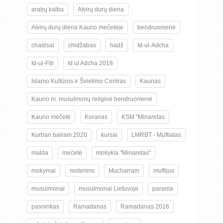
arabų kalba
Atvirų durų diena
Atvirų durų diena Kauno mečetėje
bendruomenė
chadisai
chidžabas
hadž
Id-ul-Adcha
Id-ul-Fitr
Id ul Adcha 2018
Islamo Kultūros ir Švietimo Centras
Kaunas
Kauno m. musulmonų religinė bendruomenė
Kauno mečetė
Koranas
KSM "Minaretas
Kurban bairam 2020
kursai
LMRBT - Muftiatas
malda
mečetė
mokykla "Minaretas"
mokymai
moterims
Mucharram
muftijus
musulmonai
musulmonai Lietuvoje
parama
pasninkas
Ramadanas
Ramadanas 2016