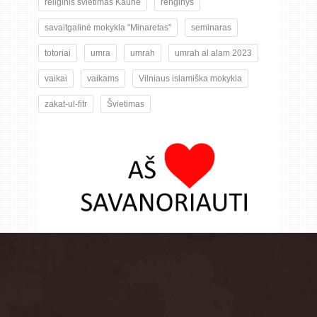
religinis švietimas Kaune
renginys
savaitgalinė mokykla "Minaretas"
seminaras
totoriai
umra
umrah
umrah al alam 2023
vaikai
vaikams
Vilniaus islamiška mokykla
zakat-ul-fitr
Švietimas