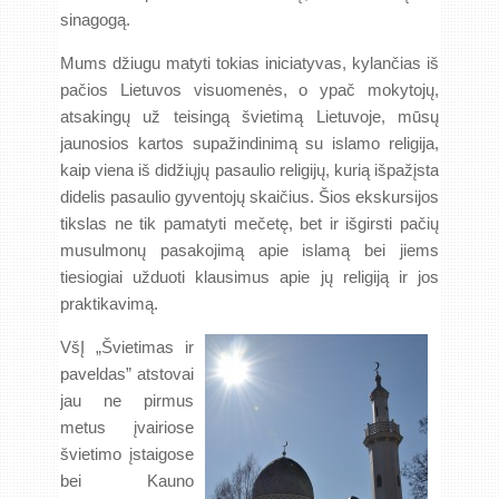
sinagogą.
Mums džiugu matyti tokias iniciatyvas, kylančias iš
pačios Lietuvos visuomenės, o ypač mokytojų,
atsakingų už teisingą švietimą Lietuvoje, mūsų
jaunosios kartos supažindinimą su islamo religija,
kaip viena iš didžiųjų pasaulio religijų, kurią išpažįsta
didelis pasaulio gyventojų skaičius. Šios ekskursijos
tikslas ne tik pamatyti mečetę, bet ir išgirsti pačių
musulmonų pasakojimą apie islamą bei jiems
tiesiogiai užduoti klausimus apie jų religiją ir jos
praktikavimą.
VšĮ „Švietimas ir
paveldas” atstovai
jau ne pirmus
metus įvairiose
švietimo įstaigose
bei Kauno