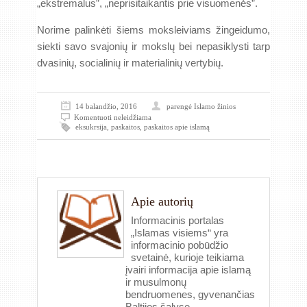
„ekstremalus”, „neprisitaikantis prie visuomenės”.
Norime palinkėti šiems moksleiviams žingeidumo,
siekti savo svajonių ir mokslų bei nepasiklysti tarp
dvasinių, socialinių ir materialinių vertybių.
14 balandžio, 2016
parengė
Islamo žinios
Komentuoti neleidžiama
eksukrsija
,
paskaitos
,
paskaitos apie islamą
Apie autorių
Informacinis portalas
„Islamas visiems“ yra
informacinio pobūdžio
svetainė, kurioje teikiama
įvairi informacija apie islamą
ir musulmonų
bendruomenes, gyvenančias
Baltijos šalyse.