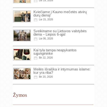
Lie 19, 2026
Kviečiame į Kauno mečetės atvirų
durų dieną!
Lie 15, 2026
Sveikiname su Lietuvos valstybės
diena – Liepos 6-ąja!
Lie 06, 2026
Kai tyla tampa neapykantos
sąjungininke
Bir 22, 2026
Meilės išraiška ir intymumas islame:
kur yra riba?
Bir 20, 2026
Žymos