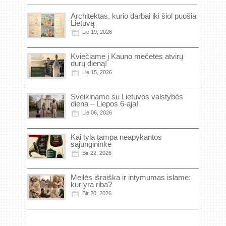
Architektas, kurio darbai iki šiol puošia
Lietuvą
Lie 19, 2026
Kviečiame į Kauno mečetės atvirų
durų dieną!
Lie 15, 2026
Sveikiname su Lietuvos valstybės
diena – Liepos 6-ąja!
Lie 06, 2026
Kai tyla tampa neapykantos
sąjungininke
Bir 22, 2026
Meilės išraiška ir intymumas islame:
kur yra riba?
Bir 20, 2026