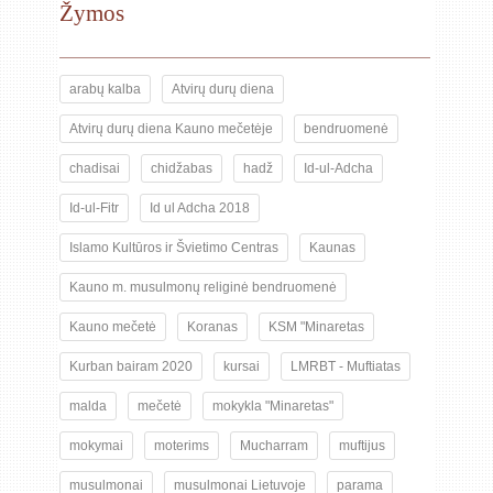
Žymos
arabų kalba
Atvirų durų diena
Atvirų durų diena Kauno mečetėje
bendruomenė
chadisai
chidžabas
hadž
Id-ul-Adcha
Id-ul-Fitr
Id ul Adcha 2018
Islamo Kultūros ir Švietimo Centras
Kaunas
Kauno m. musulmonų religinė bendruomenė
Kauno mečetė
Koranas
KSM "Minaretas
Kurban bairam 2020
kursai
LMRBT - Muftiatas
malda
mečetė
mokykla "Minaretas"
mokymai
moterims
Mucharram
muftijus
musulmonai
musulmonai Lietuvoje
parama