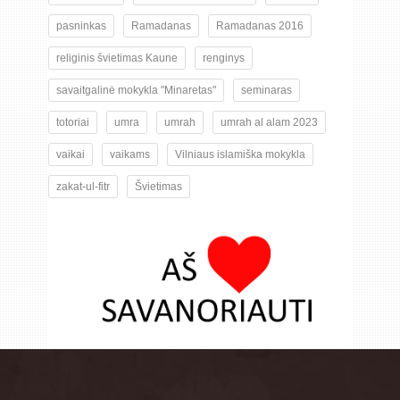
pasninkas
Ramadanas
Ramadanas 2016
religinis švietimas Kaune
renginys
savaitgalinė mokykla "Minaretas"
seminaras
totoriai
umra
umrah
umrah al alam 2023
vaikai
vaikams
Vilniaus islamiška mokykla
zakat-ul-fitr
Švietimas