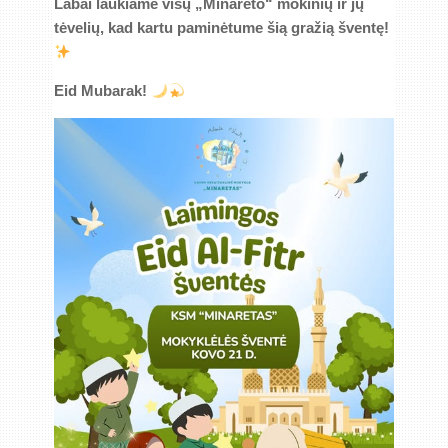
Labai laukiame visų „Minareto“ mokinių ir jų
tėvelių, kad kartu paminėtume šią gražią šventę!
Eid Mubarak!