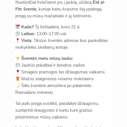
Nuoširdžiai kviečiame jus į jaukią, uždarą
Eid al-
Fitr šventę
, kurioje kartu švęsime šią ypatingą
progą su mūsų mažaisiais ir jų šeimomis.
Kada?
Šį šeštadienį, kovo 21 d.
Laikas:
13:00–17:00 val.
Vieta:
Tikslus šventės adresas bus paskelbtas
mokyklėlės skelbimų lentoje.
Šventės metu mūsų lauks:
Jaukūs pokalbiai ir bendros vaišės
Smagios pramogos bei džiaugsmas vaikams
Mažos staigmenos visiems mokiniams
Šilta šventinė atmosfera po palaiminto
Ramadano mėnesio
Tai puiki proga susitikti, pasidalyti džiaugsmu,
sustiprinti draugystes ir kartu kurti gražius
prisiminimus mūsų vaikams.