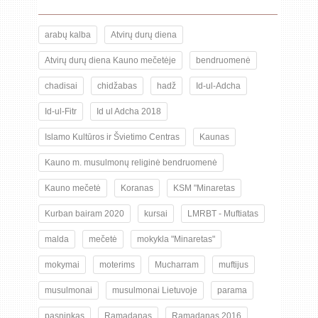
arabų kalba
Atvirų durų diena
Atvirų durų diena Kauno mečetėje
bendruomenė
chadisai
chidžabas
hadž
Id-ul-Adcha
Id-ul-Fitr
Id ul Adcha 2018
Islamo Kultūros ir Švietimo Centras
Kaunas
Kauno m. musulmonų religinė bendruomenė
Kauno mečetė
Koranas
KSM "Minaretas
Kurban bairam 2020
kursai
LMRBT - Muftiatas
malda
mečetė
mokykla "Minaretas"
mokymai
moterims
Mucharram
muftijus
musulmonai
musulmonai Lietuvoje
parama
pasninkas
Ramadanas
Ramadanas 2016