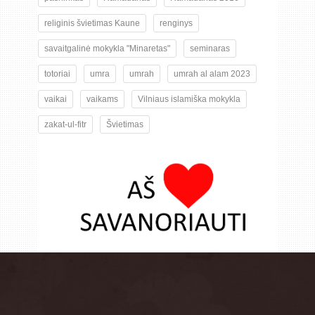
religinis švietimas Kaune
renginys
savaitgalinė mokykla "Minaretas"
seminaras
totoriai
umra
umrah
umrah al alam 2023
vaikai
vaikams
Vilniaus islamiška mokykla
zakat-ul-fitr
Švietimas