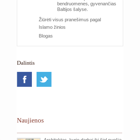
bendruomenes, gyvenančias
Baltijos šalyse.
Žiūrėti visus pranešimus pagal
Islamo žinios
Blogas
Dalintis
Naujienos
Architektas, kurio darbai iki šiol puošia