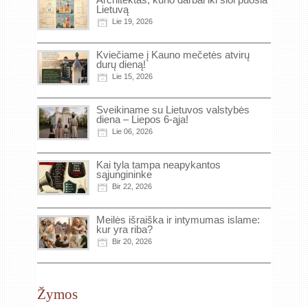
Lietuvą
Lie 19, 2026
Kviečiame į Kauno mečetės atvirų
durų dieną!
Lie 15, 2026
Sveikiname su Lietuvos valstybės
diena – Liepos 6-ąja!
Lie 06, 2026
Kai tyla tampa neapykantos
sąjungininke
Bir 22, 2026
Meilės išraiška ir intymumas islame:
kur yra riba?
Bir 20, 2026
Žymos