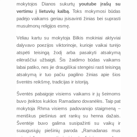
mokytojos Dianos sukurtų
youtube įrašų su
vertimu į lietuvių kalbą
. Toks mokymosi būdas
padėjo vaikams geriau įsisavinti žinias bei suprasti
musulmonų religijos esmę.
Vėliau kartu su mokytoja Bilkis mokiniai aktyviai
dalyvavo poezijos viktorinoje, kurioje vaikai turėjo
atspėti teisingą žodį arba pasakyti atsakymą
eilėraščiui užbaigti. Šis žaidimo būdas vaikams
labai patiko, nes jie draugiškai stengėsi rasti teisingą
atsakymą ir tuo pačiu pagilino žinias apie šios
šventės reikšmę, tradicijas ir istoriją.
Šventės pabaigoje visiems vaikams ir jų šeimoms
buvo įteiktos kuklios Ramadano dovanėlės. Taip pat
mokytoja Rhma visiems padovanojo staigmeną –
meniškus piešinius ant rankų su henna dažais.
Šventėje buvo galima susipažinti su vaikų ir
suaugusiųjų piešinių paroda „Ramadanas mus