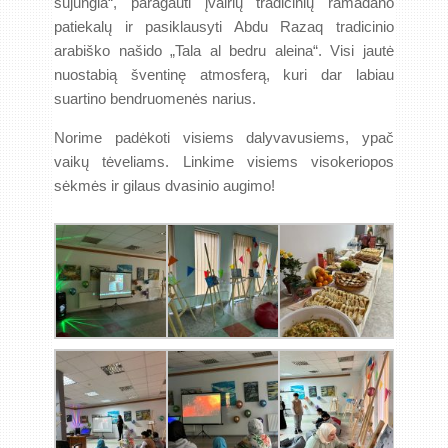
sujungia“, paragauti įvairių tradicinių ramadano
patiekalų ir pasiklausyti Abdu Razaq tradicinio
arabiško našido „Tala al bedru aleina“. Visi jautė
nuostabią šventinę atmosferą, kuri dar labiau
suartino bendruomenės narius.
Norime padėkoti visiems dalyvavusiems, ypač
vaikų tėveliams. Linkime visiems visokeriopos
sėkmės ir gilaus dvasinio augimo!