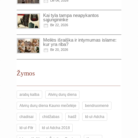
Lie 06, 2026
Kai tyla tampa neapykantos
sąjungininke
Bir 22, 2026
Meilės išraiška ir intymumas islame:
kur yra riba?
Bir 20, 2026
Žymos
arabų kalba
Atvirų durų diena
Atvirų durų diena Kauno mečetėje
bendruomenė
chadisai
chidžabas
hadž
Id-ul-Adcha
Id-ul-Fitr
Id ul Adcha 2018