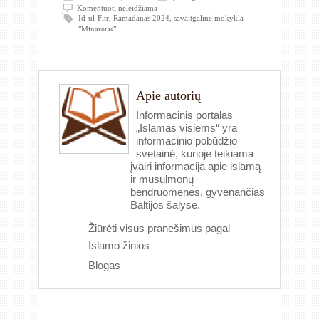
Komentuoti neleidžiama
Id-ul-Fitr
,
Ramadanas 2024
,
savaitgalinė mokykla
"Minaretas"
Apie autorių
Informacinis portalas
„Islamas visiems“ yra
informacinio pobūdžio
svetainė, kurioje teikiama
įvairi informacija apie islamą
ir musulmonų
bendruomenes, gyvenančias
Baltijos šalyse.
Žiūrėti visus pranešimus pagal
Islamo žinios
Blogas