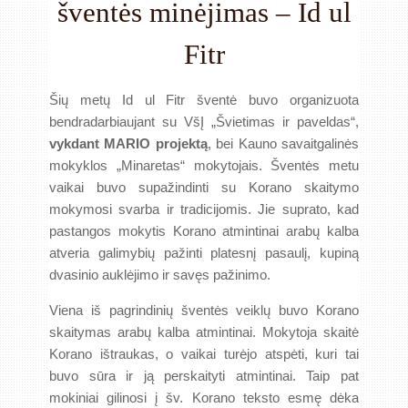
šventės minėjimas – Id ul
Fitr
Šių metų Id ul Fitr šventė buvo organizuota
bendradarbiaujant su VšĮ „Švietimas ir paveldas“,
vykdant MARIO projektą
, bei Kauno savaitgalinės
mokyklos „Minaretas“ mokytojais. Šventės metu
vaikai buvo supažindinti su Korano skaitymo
mokymosi svarba ir tradicijomis. Jie suprato, kad
pastangos mokytis Korano atmintinai arabų kalba
atveria galimybių pažinti platesnį pasaulį, kupiną
dvasinio auklėjimo ir savęs pažinimo.
Viena iš pagrindinių šventės veiklų buvo Korano
skaitymas arabų kalba atmintinai. Mokytoja skaitė
Korano ištraukas, o vaikai turėjo atspėti, kuri tai
buvo sūra ir ją perskaityti atmintinai. Taip pat
mokiniai gilinosi į šv. Korano teksto esmę dėka