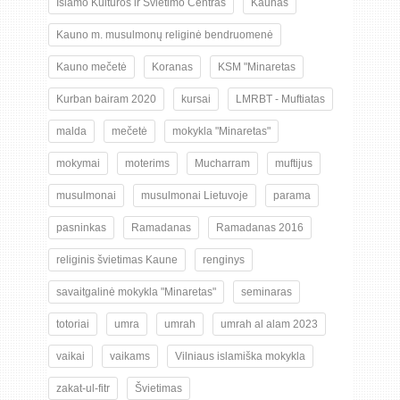
Islamo Kultūros ir Švietimo Centras
Kaunas
Kauno m. musulmonų religinė bendruomenė
Kauno mečetė
Koranas
KSM "Minaretas
Kurban bairam 2020
kursai
LMRBT - Muftiatas
malda
mečetė
mokykla "Minaretas"
mokymai
moterims
Mucharram
muftijus
musulmonai
musulmonai Lietuvoje
parama
pasninkas
Ramadanas
Ramadanas 2016
religinis švietimas Kaune
renginys
savaitgalinė mokykla "Minaretas"
seminaras
totoriai
umra
umrah
umrah al alam 2023
vaikai
vaikams
Vilniaus islamiška mokykla
zakat-ul-fitr
Švietimas