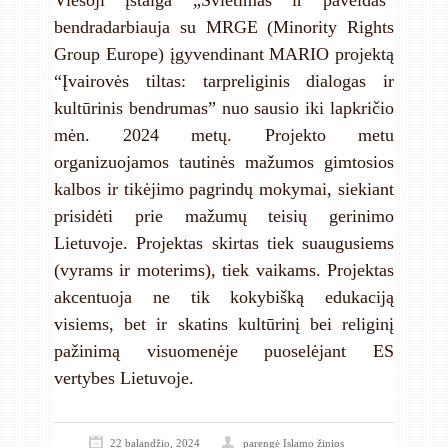
bendradarbiauja su MRGE (Minority Rights
Group Europe) įgyvendinant MARIO projektą
“Įvairovės tiltas: tarpreliginis dialogas ir
kultūrinis bendrumas” nuo sausio iki lapkričio
mėn. 2024 metų. Projekto metu
organizuojamos tautinės mažumos gimtosios
kalbos ir tikėjimo pagrindų mokymai, siekiant
prisidėti prie mažumų teisių gerinimo
Lietuvoje. Projektas skirtas tiek suaugusiems
(vyrams ir moterims), tiek vaikams. Projektas
akcentuoja ne tik kokybišką edukaciją
visiems, bet ir skatins kultūrinį bei religinį
pažinimą visuomenėje puoselėjant ES
vertybes Lietuvoje.
22 balandžio, 2024
parengė
Islamo žinios