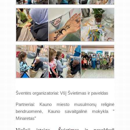
Šventės organizatoriai: VšĮ Švietimas ir paveldas
Partneriai: Kauno miesto musulmonų religinė
bendruomenė, Kauno savaitgalinė mokykla ”
Minaretas”
Viešoji įstaiga „Švietimas ir paveldas“