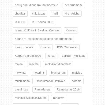
Atvirų durų diena Kauno mečetėje
bendruomenė
chadisai
chidžabas
hadž
Id-ul-Adcha
Id-ul-Fitr
Id ul Adcha 2018
Islamo Kultūros ir Švietimo Centras
Kaunas
Kauno m. musulmonų religinė bendruomenė
Kauno mečetė
Koranas
KSM "Minaretas
Kurban bairam 2020
kursai
LMRBT - Muftiatas
malda
mečetė
mokykla "Minaretas"
mokymai
moterims
Mucharram
muftijus
musulmonai
musulmonai Lietuvoje
parama
pasninkas
Ramadanas
Ramadanas 2016
religinis švietimas Kaune
renginys