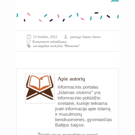
15 birželio, 2022
parengė
Islamo žinios
Komentuoti neleidžiama
savaitgalinė mokykla "Minaretas"
Apie autorių
Informacinis portalas
„Islamas visiems“ yra
informacinio pobūdžio
svetainė, kurioje teikiama
įvairi informacija apie islamą
ir musulmonų
bendruomenes, gyvenančias
Baltijos šalyse.
Žiūrėti visus pranešimus pagal