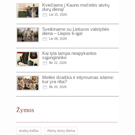
Kviečiame į Kauno mečetės atvirų
durų dieną!
Lie 15, 2026
Sveikiname su Lietuvos valstybės
diena – Liepos 6-ąja!
Lie 06, 2026
Kai tyla tampa neapykantos
sąjungininke
Bir 22, 2026
Meilės išraiška ir intymumas islame:
kur yra riba?
Bir 20, 2026
Žymos
arabų kalba
Atvirų durų diena