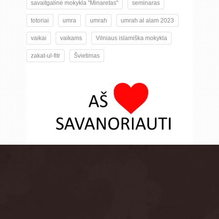
savaitgalinė mokykla "Minaretas"
seminaras
totoriai
umra
umrah
umrah al alam 2023
vaikai
vaikams
Vilniaus islamiška mokykla
zakat-ul-fitr
Švietimas