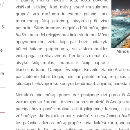
ą!
visiškai įsitikinę, kad mūsų
sunni
musulmonų
grupelė yra mažuma ir esame prijungti prie
musulmonų šiitų piligrimų, atvykusių iš viso
 6-
pasaulio. Šiitas imamas negalėjo būti mūsų gidu
hadžo
metu dėl religijos praktinių skirtumų. Mūsų
apgyvendinimo vieta taip pat buvo pritaikyta
būtent šiitams piligrimams, su atskira maldos
ke
Minos 
vieta pagal jų reikalavimus. Per kelias dienas čia
atvyko šiitų mulos, imamai ir šiaip paprasti
tikintieji iš Irano, Danijos, Švedijos, Kuveito, Saudo Arabi
yra
pasijautėme labai blogai, nes tai palietė mūsų religinius į
situacija Lietuvoje ir su kuo yra bendradarbiaujama, padedant
Netrukus prie mūsų grupės dar prisijungė dvi poros iš A
vairuotojas su žmona – ir viena sena somalietė iš Anglijos s
pareiga buvo padėti motinai atlikti piligriminę kelionę ir ji
vėžimėlyje. Jie lygiai taip pat susidūrė su nesąžiningu
had
tos pažinties dienos mūsų grupė stipriai laikėsi kartu, vien
kuris
nors hadžo
metu atsilikdavo, sustodavome ir laukd