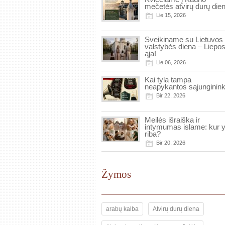
mečetės atvirų durų dien
Lie 15, 2026
Sveikiname su Lietuvos
valstybės diena – Liepos
ąja!
Lie 06, 2026
Kai tyla tampa
neapykantos sąjunginin
Bir 22, 2026
Meilės išraiška ir
intymumas islame: kur 
riba?
Bir 20, 2026
Žymos
arabų kalba
Atvirų durų diena