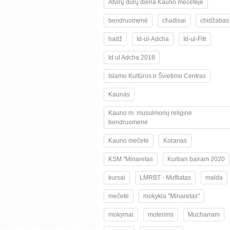
Atvirų durų diena Kauno mečetėje
bendruomenė
chadisai
chidžabas
hadž
Id-ul-Adcha
Id-ul-Fitr
Id ul Adcha 2018
Islamo Kultūros ir Švietimo Centras
Kaunas
Kauno m. musulmonų religinė
bendruomenė
Kauno mečetė
Koranas
KSM "Minaretas
Kurban bairam 2020
kursai
LMRBT - Muftiatas
malda
mečetė
mokykla "Minaretas"
mokymai
moterims
Mucharram