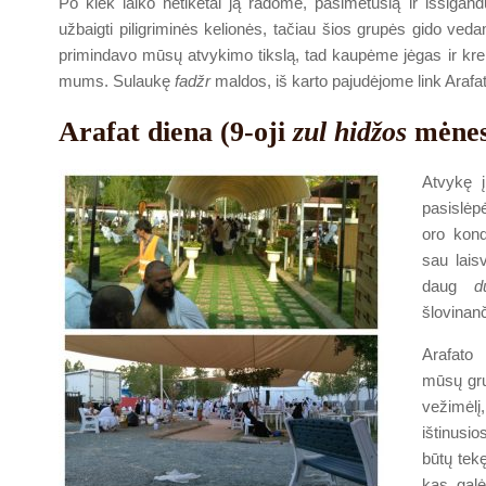
Po kiek laiko netikėtai ją radome, pasimetusią ir išsigan
užbaigti piligriminės kelionės, tačiau šios grupės gido ve
primindavo mūsų atvykimo tikslą, tad kaupėme jėgas ir kre
mums. Sulaukę
fadžr
maldos, iš karto pajudėjome link Arafat
Arafat diena (9-oji
zul hidžos
mėnes
Atvykę į
pasislėpė
oro kond
sau laisv
daug
d
šlovinanč
Arafato 
mūsų gru
vežimėl
ištinusio
būtų tek
kas galėt