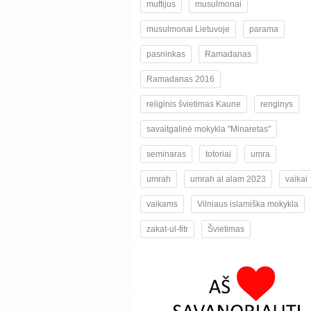
muftijus
musulmonai
musulmonai Lietuvoje
parama
pasninkas
Ramadanas
Ramadanas 2016
religinis švietimas Kaune
renginys
savaitgalinė mokykla "Minaretas"
seminaras
totoriai
umra
umrah
umrah al alam 2023
vaikai
vaikams
Vilniaus islamiška mokykla
zakat-ul-fitr
Švietimas