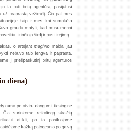
jo ta pati britų agentūra, pasijutusi
a už praprastą vežimėlį. Čia pat mes
situacijoje kaip ir mes, kai sumokėta
… Buvo graudu matyti, kad musulmonai
eikia tikinčiojo širdį ir pasitikėjimą.
ldas, o artėjant
maghrib
maldai jau
vykti nebuvo taip lengva ir paprasta.
ėme į priešpaskutinį britų agentūros
o diena)
 dykuma po atviru dangumi, tiesiogine
 Čia surinkome reikalingą skaičių
tualui atlikti, po to pasiklojome
 pasidėjome kažką patogesnio po galvą