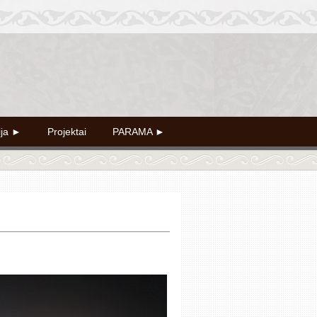
ija ►
Projektai
PARAMA ►