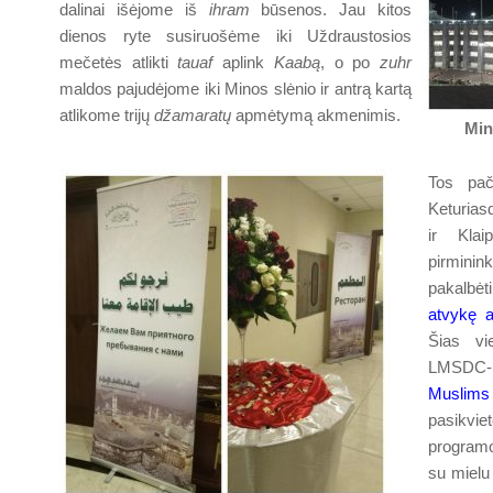
dalinai išėjome iš
ihram
būsenos. Jau kitos
dienos ryte susiruošėme iki Uždraustosios
mečetės atlikti
tauaf
aplink
Kaabą
, o po
zuhr
maldos pajudėjome iki Minos slėnio ir antrą kartą
atlikome trijų
džamaratų
apmėtymą akmenimis.
Min
Tos pač
Keturias
ir Kla
pirminin
pakalbėti
atvykę a
Šias vi
LMSDC-M
Muslim
pasikvie
programoj
su mielu