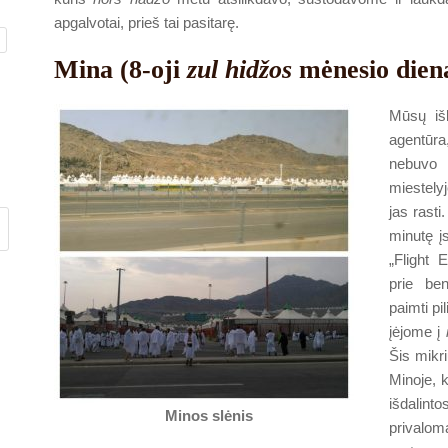
apgalvotai, prieš tai pasitarę.
Mina (8-oji
zul hidžos
mėnesio dien
Mūsų iš
agentūr
nebuvo 
miestely
jas rasti
minutę įs
„Flight 
prie be
paimti pi
įėjome į
Šis mikr
Minoje, 
išdalin
Minos slėnis
privalom