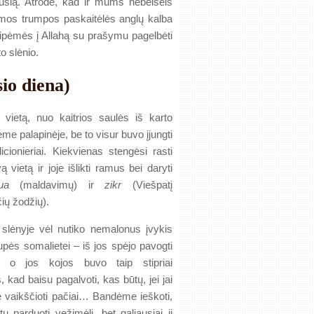
dusią. Atrodė, kad ir mums nebeišeis
damos trumpos paskaitėlės anglų kalba
ipėmės į Allahą su prašymu pagelbėti
o slėnio.
io diena)
 vietą, nuo kaitrios saulės iš karto
me palapinėje, be to visur buvo įjungti
icionieriai. Kiekvienas stengėsi rasti
ą vietą ir joje išlikti ramus bei daryti
ua
(maldavimų) ir
zikr
(Viešpatį
ių žodžių).
slėnyje vėl nutiko nemalonus įvykis
pės somalietei – iš jos spėjo pavogti
į, o jos kojos buvo taip stipriai
s, kad baisu pagalvoti, kas būtų, jei jai
ę vaikščioti pačiai… Bandėme ieškoti,
ų parduoti vežimėlį, bet galiausiai jį