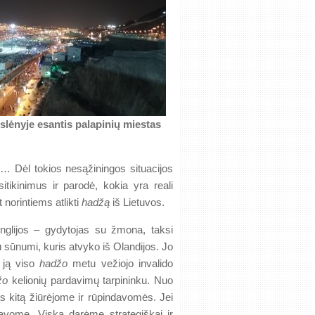
slėnyje esantis palapinių miestas
jos… Dėl tokios nesąžiningos situacijos
sitikinimus ir parodė, kokia yra reali
 norintiems atlikti
hadžą
iš Lietuvos.
nglijos – gydytojas su žmona, taksi
u sūnumi, kuris atvyko iš Olandijos. Jo
s ją viso
hadžo
metu vežiojo invalido
žo
kelionių pardavimų tarpininku. Nuo
as kitą žiūrėjome ir rūpindavomės. Jei
avome. Viską darėme strategiškai ir