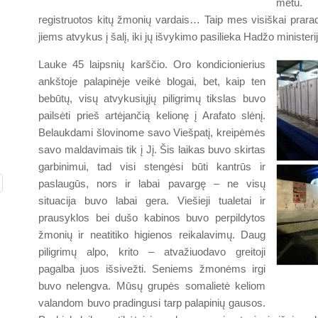
metu.
registruotos kitų žmonių vardais… Taip mes visiškai prara
jiems atvykus į šalį, iki jų išvykimo pasilieka Hadžo ministerijo
Lauke 45 laipsnių karščio. Oro kondicionierius
ankštoje palapinėje veikė blogai, bet, kaip ten
bebūtų, visų atvykusiųjų piligrimų tikslas buvo
pailsėti prieš artėjančią kelionę į Arafato slėnį.
Belaukdami šlovinome savo Viešpatį, kreipėmės
savo maldavimais tik į Jį. Šis laikas buvo skirtas
garbinimui, tad visi stengėsi būti kantrūs ir
paslaugūs, nors ir labai pavargę – ne visų
situacija buvo labai gera. Viešieji tualetai ir
prausyklos bei dušo kabinos buvo perpildytos
žmonių ir neatitiko higienos reikalavimų. Daug
piligrimų alpo, krito – atvažiuodavo greitoji
pagalba juos išsivežti. Seniems žmonėms irgi
buvo nelengva. Mūsų grupės somalietė keliom
valandom buvo pradingusi tarp palapinių gausos.