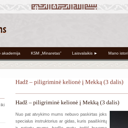
o akademija
KSM „Minaretas”
Laisvalaikis ►
Mano istor
Hadž – piligriminė kelionė į Mekką (3 dalis)
Hadž – piligriminė kelionė į Mekką (3 dalis)
iki
Nuo pat atvykimo mums nebuvo paskirtas joks
specialus instruktorius ar gidas, kuris paaiškintų
ir patartų mums
hadžo
metu, todėl buvome