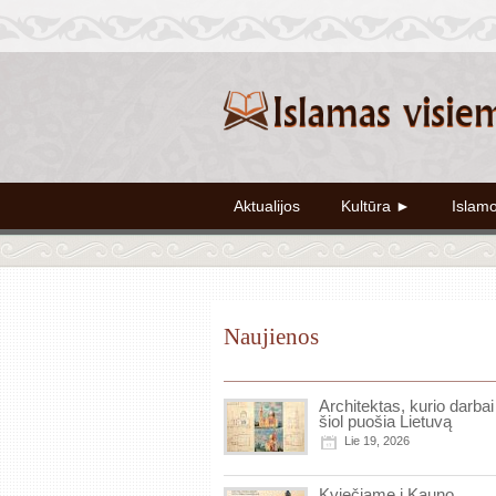
Aktualijos
Kultūra ►
Islam
Naujienos
Architektas, kurio darbai 
šiol puošia Lietuvą
Lie 19, 2026
Kviečiame į Kauno