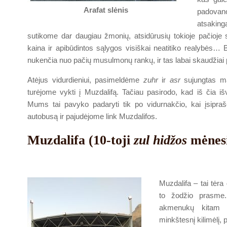
Arafat slėnis
padovano
atsaking
sutikome dar daugiau žmonių, atsidūrusių tokioje pačioje 
kaina ir apibūdintos sąlygos visiškai neatitiko realybės
nukenčia nuo pačių musulmonų rankų, ir tas labai skaudžiai pav
Atėjus vidurdieniui, pasimeldėme
zuhr
ir
asr
sujungtas ma
turėjome vykti į Muzdalifą. Tačiau pasirodo, kad iš čia iš
Mums tai pavyko padaryti tik po vidurnakčio, kai įsipraš
autobusą ir pajudėjome link Muzdalifos.
Muzdalifa (10-toji
zul hidžos
mėnesi
Muzdalifa – tai tėra
to žodžio prasme.
akmenukų kitam ri
minkštesnį kilimėlį,