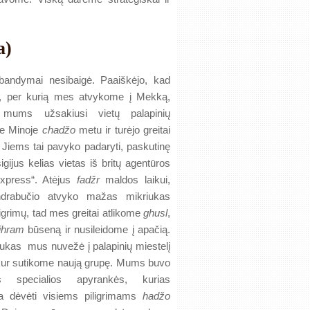
a)
bandymai nesibaigė. Paaiškėjo, kad
a, per kurią mes atvykome į Mekką,
mums užsakiusi vietų palapinių
je Minoje
chadžo
metu ir turėjo greitai
. Jiems tai pavyko padaryti, paskutinę
igijus kelias vietas iš britų agentūros
Express“. Atėjus
fadžr
maldos laikui,
ndrabučio atvyko mažas mikriukas
ligrimų, tad mes greitai atlikome
ghusl
,
ihram
būseną ir nusileidome į apačią.
iukas mus nuvežė į palapinių miestelį
kur sutikome naują grupę. Mums buvo
tos specialios apyrankės, kurias
a dėvėti visiems piligrimams
hadžo