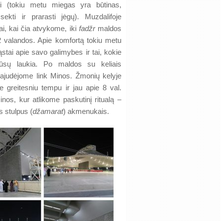
i (tokiu metu miegas yra būtinas,
šsekti ir prarasti jėgų). Muzdalifoje
i, kai čia atvykome, iki
fadžr
maldos
-2 valandos. Apie komfortą tokiu metu
ąstai apie savo galimybes ir tai, kokie
ūsų laukia. Po maldos su keliais
 pajudėjome link Minos. Žmonių kelyje
 greitesniu tempu ir jau apie 8 val.
nos, kur atlikome paskutinį ritualą –
 stulpus (
džamarat
) akmenukais.