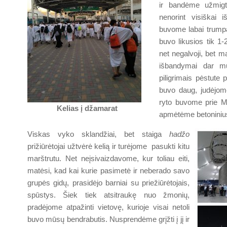
ir bandėme užmigt
nenorint visiškai i
buvome labai trumpa
buvo likusios tik 1
net negalvoji, bet m
išbandymai dar m
piligrimais pėstute
buvo daug, judėjome
ryto buvome prie Mi
Kelias į džamarat
apmėtėme betoninius
Viskas vyko sklandžiai, bet staiga
hadžo
prižiūrėtojai užtvėrė kelią ir turėjome pasukti kitu
marštrutu. Net neįsivaizdavome, kur toliau eiti,
matėsi, kad kai kurie pasimetė ir neberado savo
grupės gidų, prasidėjo barniai su priežiūrėtojais,
spūstys. Šiek tiek atsitraukę nuo žmonių,
pradėjome atpažinti vietovę, kurioje visai netoli
buvo mūsų bendrabutis. Nusprendėme grįžti į jį ir