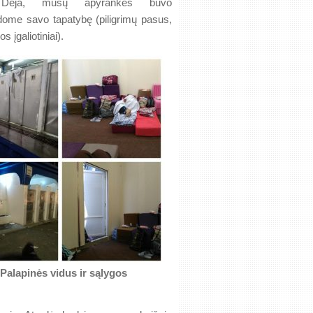
 Deja, mūsų apyrankės buvo
dome savo tapatybę (piligrimų pasus,
s įgaliotiniai).
Palapinės vidus ir sąlygos