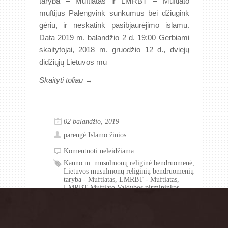
taryba – Muftiatas ir LMRBT – Muftiato
muftijus Palengvink sunkumus bei džiugink
gėriu, ir neskatink pasibjaurėjimo islamu.
Data 2019 m. balandžio 2 d. 19:00 Gerbiami
skaitytojai, 2018 m. gruodžio 12 d., dviejų
didžiųjų Lietuvos mu
Skaityti toliau →
02 balandžio, 2019
parengė
Islamo žinios
Komentuoti neleidžiama
Kauno m. musulmonų religinė bendruomenė
,
Lietuvos musulmonų religinių bendruomenių
taryba - Muftiatas
,
LMRBT - Muftiatas
,
LMRBT-Muftiato Valdybos pirmininkas-
Muftijus
,
muftijus
,
Vilniaus musulmonų
sunitų religinė bendruomenė