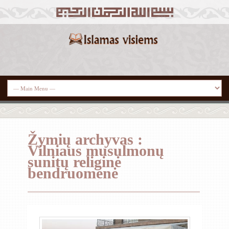
Žymių archyvas :
Vilniaus musulmonų
sunitų religinė
bendruomenė