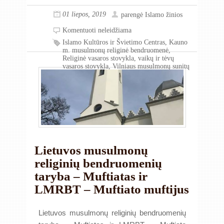
01 liepos, 2019
parengė
Islamo žinios
Komentuoti neleidžiama
Islamo Kultūros ir Švietimo Centras
,
Kauno
m. musulmonų religinė bendruomenė
,
Religinė vasaros stovykla
,
vaikų ir tėvų
vasaros stovykla
,
Vilniaus musulmonų sunitų
religinė bendruomenė
Lietuvos musulmonų
religinių bendruomenių
taryba – Muftiatas ir
LMRBT – Muftiato muftijus
Lietuvos musulmonų religinių bendruomenių