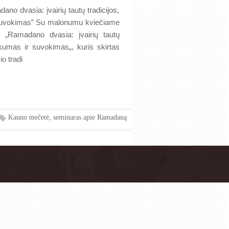
o dvasia: įvairių tautų tradicijos,
uvokimas” Su malonumu kviečiame
ro „Ramadano dvasia: įvairių tautų
kumas ir suvokimas„, kuris skirtas
o tradi
Kauno mečetė
,
seminaras apie Ramadaną