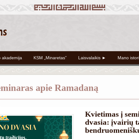
o akademija
KSM „Minaretas”
Laisvalaikis ►
Mano istor
seminaras apie Ramadaną
Kvietimas į se
dvasia: įvairių t
bendruomenišku