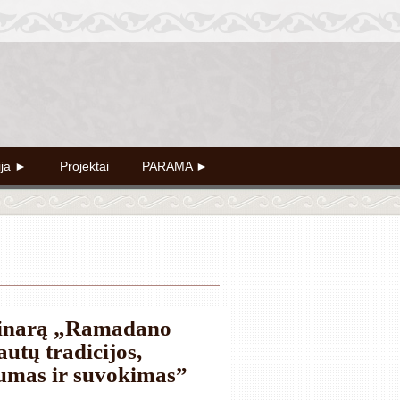
ija ►
Projektai
PARAMA ►
minarą „Ramadano
autų tradicijos,
mas ir suvokimas”