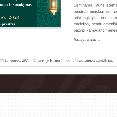
Seminaras Kaune „Ramadan
bendruomeniškumas ir s
prisijungti prie semina
tradicijos, bendruomeniš
pažinti Ramadano mėnesi
Skaityti toliau →
13 vasario, 2024
Komentuoti neleidžiama
parengė
Islamo žinios