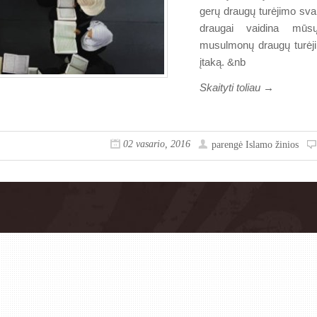
gerų draugų turėjimo svar
draugai vaidina mūs
musulmonų draugų turėj
įtaką. &nb
Skaityti toliau →
02 vasario, 2016
parengė
Islamo žinios