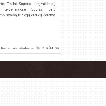
bą. Tikslai: Suprasti, kokį vaidmenį
ų gyvenimuose. Suprasti gerų
imo svarbą ir blogų draugų daromą
geras draugas
Komentuoti neleidžiama