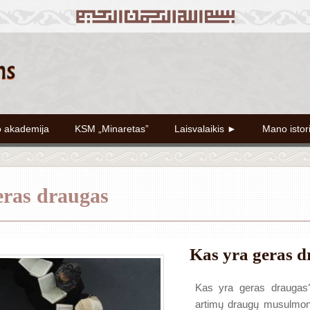
o akademija
KSM „Minaretas”
Laisvalaikis ►
Mano istor
eras draugas
Kas yra geras 
Kas yra geras draugas
artimų draugų musulmonų