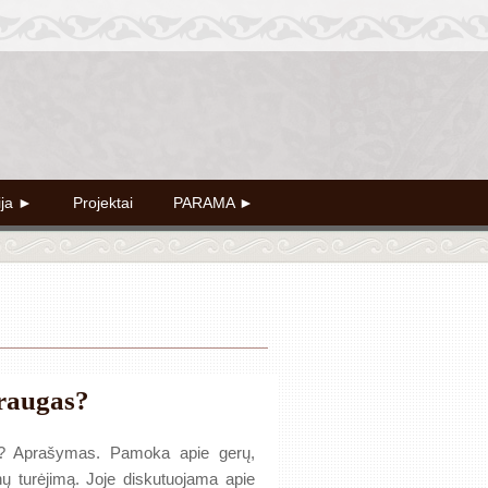
ija ►
Projektai
PARAMA ►
draugas?
? Aprašymas. Pamoka apie gerų,
 turėjimą. Joje diskutuojama apie