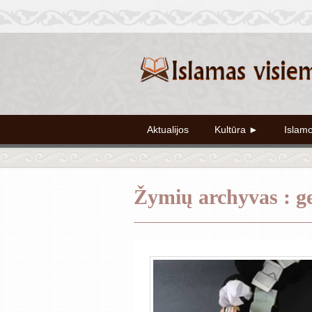
Aktualijos
Kultūra ►
Islam
Žymių archyvas : g