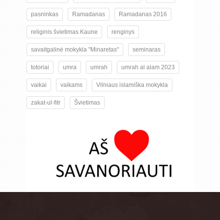
pasninkas
Ramadanas
Ramadanas 2016
religinis švietimas Kaune
renginys
savaitgalinė mokykla "Minaretas"
seminaras
totoriai
umra
umrah
umrah al alam 2023
vaikai
vaikams
Vilniaus islamiška mokykla
zakat-ul-fitr
Švietimas