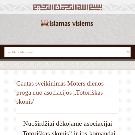
Gautas sveikinimas Moters dienos
proga nuo asociacijos „Totoriškas
skonis”
Nuoširdžiai dėkojame asociacijai
„Totoriškas skonis” ir jos komandai