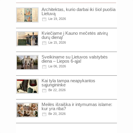
Architektas, kurio darbai iki šiol puošia
Lietuvą
Lie 19, 2026
Kviečiame į Kauno mečetės atvirų
durų dieną!
Lie 15, 2026
Sveikiname su Lietuvos valstybės
diena – Liepos 6-ąja!
Lie 06, 2026
Kai tyla tampa neapykantos
sąjungininke
Bir 22, 2026
Meilės išraiška ir intymumas islame:
kur yra riba?
Bir 20, 2026