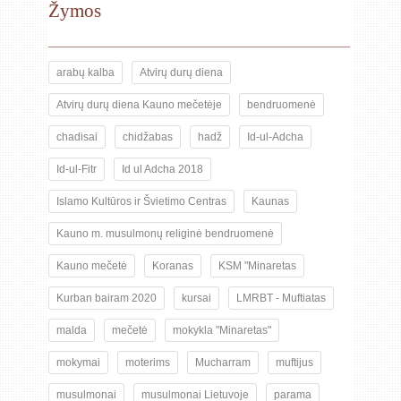
Žymos
arabų kalba
Atvirų durų diena
Atvirų durų diena Kauno mečetėje
bendruomenė
chadisai
chidžabas
hadž
Id-ul-Adcha
Id-ul-Fitr
Id ul Adcha 2018
Islamo Kultūros ir Švietimo Centras
Kaunas
Kauno m. musulmonų religinė bendruomenė
Kauno mečetė
Koranas
KSM "Minaretas
Kurban bairam 2020
kursai
LMRBT - Muftiatas
malda
mečetė
mokykla "Minaretas"
mokymai
moterims
Mucharram
muftijus
musulmonai
musulmonai Lietuvoje
parama