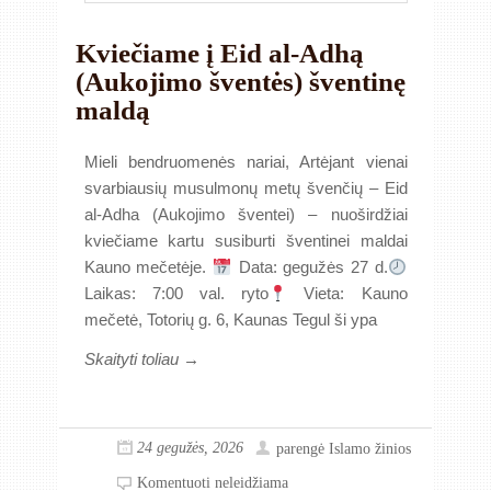
Kviečiame į Eid al-Adhą
(Aukojimo šventės) šventinę
maldą
Mieli bendruomenės nariai, Artėjant vienai
svarbiausių musulmonų metų švenčių – Eid
al-Adha (Aukojimo šventei) – nuoširdžiai
kviečiame kartu susiburti šventinei maldai
Kauno mečetėje.
Data: gegužės 27 d.
Laikas: 7:00 val. ryto
Vieta: Kauno
mečetė, Totorių g. 6, Kaunas Tegul ši ypa
Skaityti toliau →
24 gegužės, 2026
parengė
Islamo žinios
Komentuoti neleidžiama