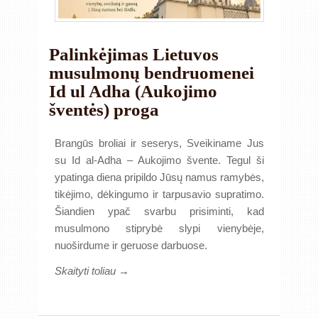
Palinkėjimas Lietuvos
musulmonų bendruomenei
Id ul Adha (Aukojimo
šventės) proga
Brangūs broliai ir seserys, Sveikiname Jus
su Id al-Adha – Aukojimo švente. Tegul ši
ypatinga diena pripildo Jūsų namus ramybės,
tikėjimo, dėkingumo ir tarpusavio supratimo.
Šiandien ypač svarbu prisiminti, kad
musulmono stiprybė slypi vienybėje,
nuoširdume ir geruose darbuose.
Skaityti toliau →