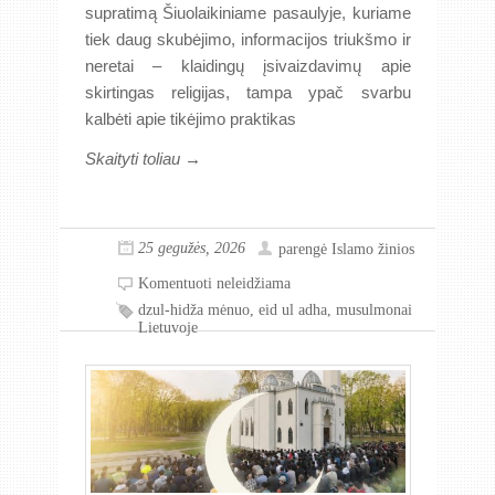
supratimą Šiuolaikiniame pasaulyje, kuriame
tiek daug skubėjimo, informacijos triukšmo ir
neretai – klaidingų įsivaizdavimų apie
skirtingas religijas, tampa ypač svarbu
kalbėti apie tikėjimo praktikas
Skaityti toliau →
25 gegužės, 2026
parengė
Islamo žinios
Komentuoti neleidžiama
dzul-hidža mėnuo
,
eid ul adha
,
musulmonai
Lietuvoje