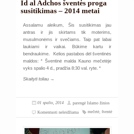
Id al Adchos šventės proga
susitikimas – 2014 metai
Assalamu aleikum, Šis susitikimas jau
antras ir jis skirtams tik moterims,
musulmonėms ir svečiams. Taip pat labai
laukiami ir vaikai. Būkime kartu ir
bendraukime. Kelios pastabos dėl šventinės
maldos: * Šventinė malda Kauno mečetėje
vyks spalio 4 d., pradžia 8:30 val. ryte. *
Skaityti toliau →
01 spalio, 2014
parengė
Islamo žinios
mečetė
,
šventė
Komentuoti neleidžiama