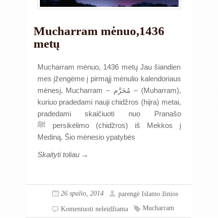
Mucharram mėnuo,1436
metų
Mucharram mėnuo, 1436 metų Jau šiandien
mes įžengėme į pirmąjį mėnulio kalendoriaus
mėnesį, Mucharram – مُحَرَّم – (Muharram),
kuriuo pradedami nauji chidžros (hijra) metai,
pradedami skaičiuoti nuo Pranašo
ﷺ persikėlimo (chidžros) iš Mekkos į
Mediną. Šio mėnesio ypatybės
Skaityti toliau →
26 spalio, 2014
parengė
Islamo žinios
Mucharram
Komentuoti neleidžiama