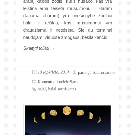
arabų kalbos žodis, kuris nusako, kas yra
leistina arba teisėta musulmonui. Haram
(tariama charam) yra priešingybė žodžiui
halal ir reiškia, kas musulmonui yra
draudžiama ir neteisėta. Šie du terminai
naudojami visuose žmogaus, besilaikančio
Skaityti toliau →
10 lapkričio, 2014
parengė
Islamo žinios
Komentuoti neleidžiama
halal
,
halal sertifikatas